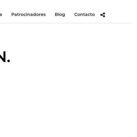
a
Patrocinadores
Blog
Contacto
N.
PUS
OLYMPUS
OLYMPUS
OLYMPUS