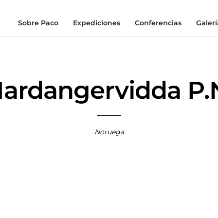
Sobre Paco
Expediciones
Conferencias
Galerí
ardangervidda P.
Noruega
OLYMPUS
OLYMPUS
OLYMPUS
OLYMPUS
OLYM