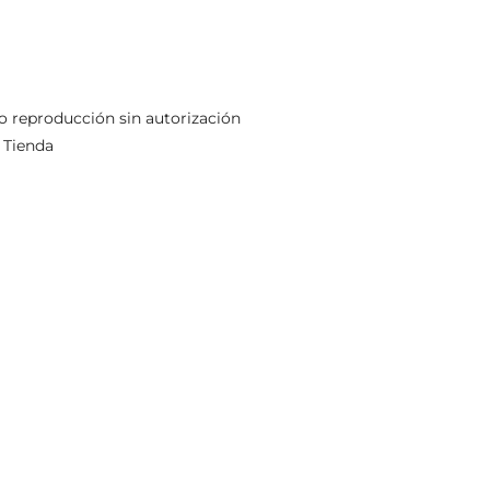
DIGITAL
DIGITAL
DIGITAL
DIGITAL
DIGI
CAMERA
CAMERA
CAMERA
CAMERA
CAM
o reproducción sin autorización
-
Tienda