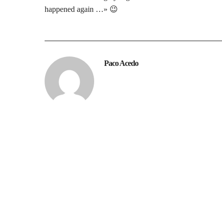
happened again …» 😉
Paco Acedo