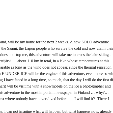
and, will be my home for the next 2 weeks. A new SOLO adventure
of the Saami, the Lapon people who survive the cold and now claim thei
does not stop me, this adventure will take me to cross the lake skiing a
ettijärvi … about 110 km in total, in a lake whose temperatures at this
able as long as the wind does not appear, since the thermal sensation
VE UNDER ICE will be the engine of this adventure, even more so w
ng I have faced in a long time, so much, that the day I will do the first d
Inari) will be visit me with a snowmobile on the ice a photographer and
n this adventure in the most important newspaper in Finland … why?…
erest where nobody have never dived before …. I will find it? There I
e, I can not imagine what will happen, but what happens now, already