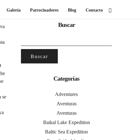
Galería
Patrocinadores
Blog
Contacto
Buscar
eva
BUSCAR:
sta
O
 he
Categorías
se
Adventures
a se
Aventuras
ya
Aventuras
Baikal Lake Expedition
Baltic Sea Expedition