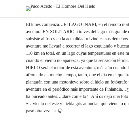
El lunes comienza…El LAGO INARI, en el remoto norte 
aventura EN SOLITARIO a través del lago más grande de
subsiste al frío y en la actualidad reivindica sus derech
aventura me llevará a recorrer el lago esquiando y bucea
110 km en total, en un lago cuyas temperaturas en este m
cuando el viento no aparezca, ya que la sensación tér
HIELO será el motor de esta aventura, más aún cuando lo
afrontado en mucho tiempo, tanto, que el día en el que ha
plantarán con una motonieve sobre el hielo un fotógrafo y
aventura en el periódico más importante de Finlandia…¿p
ha buceado antes….daré con ello? Ahí os dejo una fot
«…viento del este y niebla gris anuncian que viene lo qu
pasó otra vez…» 😉