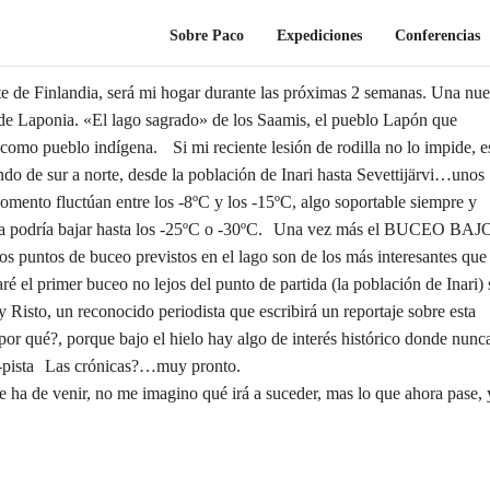
Sobre Paco
Expediciones
Conferencias
de Finlandia, será mi hogar durante las próximas 2 semanas. Una nu
 Laponia. «El lago sagrado» de los Saamis, el pueblo Lapón que
os como pueblo indígena. Si mi reciente lesión de rodilla no lo impide, e
ndo de sur a norte, desde la población de Inari hasta Sevettijärvi…unos
omento fluctúan entre los -8ºC y los -15ºC, algo soportable siempre y
mica podría bajar hasta los -25ºC o -30ºC. Una vez más el BUCEO BAJ
s puntos de buceo previstos en el lago son de los más interesantes que
ré el primer buceo no lejos del punto de partida (la población de Inari) 
 Risto, un reconocido periodista que escribirá un reportaje sobre esta
or qué?, porque bajo el hielo hay algo de interés histórico donde nunc
o-pista Las crónicas?…muy pronto.
e ha de venir, no me imagino qué irá a suceder, mas lo que ahora pase, 