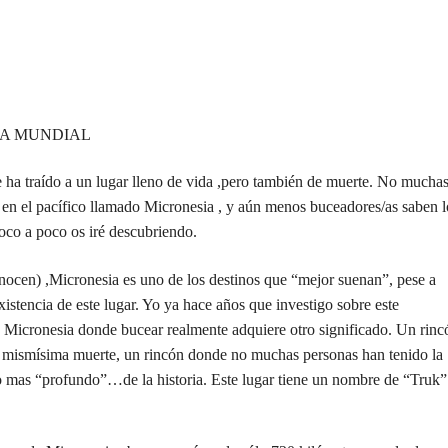
RA MUNDIAL
ha traído a un lugar lleno de vida ,pero también de muerte. No mucha
o en el pacífico llamado Micronesia , y aún menos buceadores/as saben l
poco a poco os iré descubriendo.
nocen) ,Micronesia es uno de los destinos que “mejor suenan”, pese a
stencia de este lugar. Yo ya hace años que investigo sobre este
en Micronesia donde bucear realmente adquiere otro significado. Un rinc
 la mismísima muerte, un rincón donde no muchas personas han tenido la
lo mas “profundo”…de la historia. Este lugar tiene un nombre de “Truk”