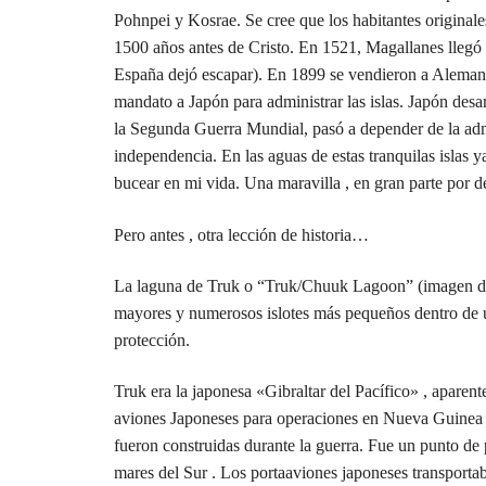
Pohnpei y Kosrae. Se cree que los habitantes original
1500 años antes de Cristo. En 1521, Magallanes llegó a
España dejó escapar). En 1899 se vendieron a Alemani
mandato a Japón para administrar las islas. Japón desar
la Segunda Guerra Mundial, pasó a depender de la ad
independencia. En las aguas de estas tranquilas islas y
bucear en mi vida. Una maravilla , en gran parte por d
Pero antes , otra lección de historia…
La laguna de Truk o “Truk/Chuuk Lagoon” (imagen de ar
mayores y numerosos islotes más pequeños dentro de u
protección.
Truk era la japonesa «Gibraltar del Pacífico» , aparen
aviones Japoneses para operaciones en Nueva Guinea y 
fueron construidas durante la guerra. Fue un punto de
mares del Sur . Los portaaviones japoneses transportab