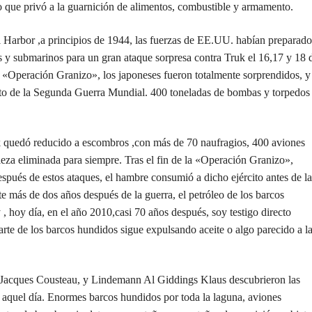
lo que privó a la guarnición de alimentos, combustible y armamento.
 Harbor ,a principios de 1944, las fuerzas de EE.UU. habían preparado
es y submarinos para un gran ataque sorpresa contra Truk el 16,17 y 18 
 «Operación Granizo», los japoneses fueron totalmente sorprendidos, y
ito de la Segunda Guerra Mundial. 400 toneladas de bombas y torpedos
uk quedó reducido a escombros ,con más de 70 naufragios, 400 aviones
leza eliminada para siempre. Tras el fin de la «Operación Granizo»,
spués de estos ataques, el hambre consumió a dicho ejército antes de la
te más de dos años después de la guerra, el petróleo de los barcos
 , hoy día, en el año 2010,casi 70 años después, soy testigo directo
rte de los barcos hundidos sigue expulsando aceite o algo parecido a l
 Jacques Cousteau, y Lindemann Al Giddings Klaus descubrieron las
e aquel día. Enormes barcos hundidos por toda la laguna, aviones