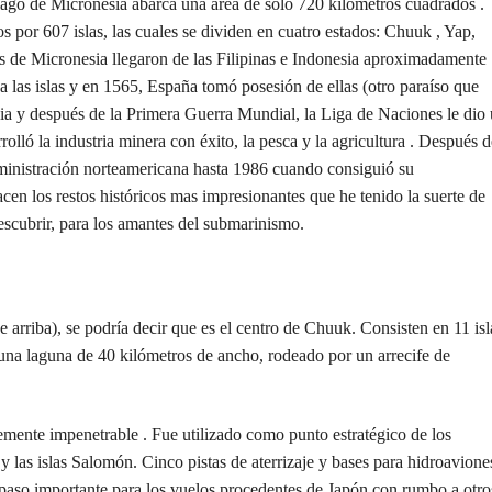
élago de Micronesia abarca una área de sólo 720 kilómetros cuadrados .
por 607 islas, las cuales se dividen en cuatro estados: Chuuk , Yap,
es de Micronesia llegaron de las Filipinas e Indonesia aproximadamente
 las islas y en 1565, España tomó posesión de ellas (otro paraíso que
a y después de la Primera Guerra Mundial, la Liga de Naciones le dio
rolló la industria minera con éxito, la pesca y la agricultura . Después d
ministración norteamericana hasta 1986 cuando consiguió su
acen los restos históricos mas impresionantes que he tenido la suerte de
escubrir, para los amantes del submarinismo.
riba), se podría decir que es el centro de Chuuk. Consisten en 11 isl
na laguna de 40 kilómetros de ancho, rodeado por un arrecife de
temente impenetrable . Fue utilizado como punto estratégico de los
las islas Salomón. Cinco pistas de aterrizaje y bases para hidroavione
 paso importante para los vuelos procedentes de Japón con rumbo a otro