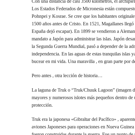
Con una distancia de casi 3500 kilómetros, el archipi
Los Estados Federados de Micronesia están compuestos 
Pohnpei y Kosrae. Se cree que los habitantes original
1500 años antes de Cristo. En 1521, Magallanes llegó a
España dejó escapar). En 1899 se vendieron a Alemani
mandato a Japón para administrar las islas. Japón desar
la Segunda Guerra Mundial, pasó a depender de la ad
independencia. En las aguas de estas tranquilas islas y
bucear en mi vida. Una maravilla , en gran parte por d
Pero antes , otra lección de historia…
La laguna de Truk o “Truk/Chuuk Lagoon” (imagen de ar
mayores y numerosos islotes más pequeños dentro de u
protección.
Truk era la japonesa «Gibraltar del Pacífico» , aparen
aviones Japoneses para operaciones en Nueva Guinea y 
fueron construidas durante la guerra. Fue un punto de