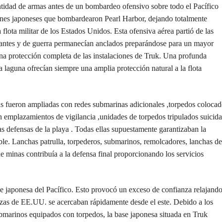
antidad de armas antes de un bombardeo ofensivo sobre todo el Pacífico
iones japoneses que bombardearon Pearl Harbor, dejando totalmente
flota militar de los Estados Unidos. Esta ofensiva aérea partió de las
cantes y de guerra permanecían anclados preparándose para un mayor
a protección completa de las instalaciones de Truk. Una profunda
la laguna ofrecían siempre una amplia protección natural a la flota
stas fueron ampliadas con redes submarinas adicionales ,torpedos coloca
 emplazamientos de vigilancia ,unidades de torpedos tripulados suicida
as defensas de la playa . Todas ellas supuestamente garantizaban la
ble. Lanchas patrulla, torpederos, submarinos, remolcadores, lanchas de
 minas contribuía a la defensa final proporcionando los servicios
e japonesa del Pacífico. Esto provocó un exceso de confianza relajand
uerzas de EE.UU. se acercaban rápidamente desde el este. Debido a los
ubmarinos equipados con torpedos, la base japonesa situada en Truk