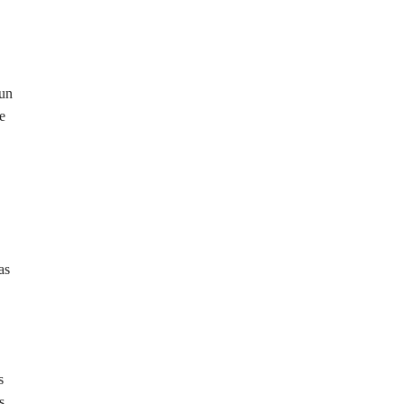
 un
e
as
s
s