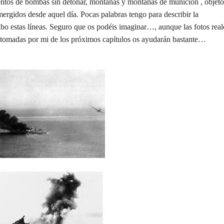
ientos de bombas sin detonar, montañas y montañas de munición , objeto
mergidos desde aquel día. Pocas palabras tengo para describir la
ibo estas líneas. Seguro que os podéis imaginar…, aunque las fotos real
as tomadas por mi de los próximos capítulos os ayudarán bastante…