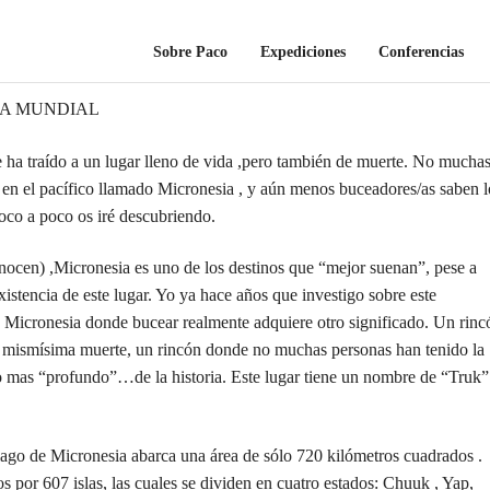
Sobre Paco
Expediciones
Conferencias
RA MUNDIAL
ha traído a un lugar lleno de vida ,pero también de muerte. No mucha
o en el pacífico llamado Micronesia , y aún menos buceadores/as saben l
poco a poco os iré descubriendo.
nocen) ,Micronesia es uno de los destinos que “mejor suenan”, pese a
stencia de este lugar. Yo ya hace años que investigo sobre este
en Micronesia donde bucear realmente adquiere otro significado. Un rinc
 la mismísima muerte, un rincón donde no muchas personas han tenido la
lo mas “profundo”…de la historia. Este lugar tiene un nombre de “Truk”
élago de Micronesia abarca una área de sólo 720 kilómetros cuadrados .
por 607 islas, las cuales se dividen en cuatro estados: Chuuk , Yap,