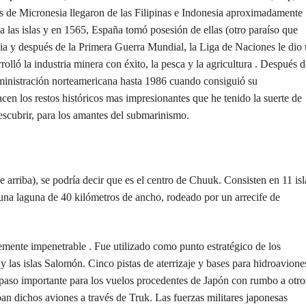
es de Micronesia llegaron de las Filipinas e Indonesia aproximadamente
 las islas y en 1565, España tomó posesión de ellas (otro paraíso que
a y después de la Primera Guerra Mundial, la Liga de Naciones le dio
rolló la industria minera con éxito, la pesca y la agricultura . Después d
ministración norteamericana hasta 1986 cuando consiguió su
acen los restos históricos mas impresionantes que he tenido la suerte de
escubrir, para los amantes del submarinismo.
riba), se podría decir que es el centro de Chuuk. Consisten en 11 isl
na laguna de 40 kilómetros de ancho, rodeado por un arrecife de
temente impenetrable . Fue utilizado como punto estratégico de los
las islas Salomón. Cinco pistas de aterrizaje y bases para hidroavione
 paso importante para los vuelos procedentes de Japón con rumbo a otro
an dichos aviones a través de Truk. Las fuerzas militares japonesas