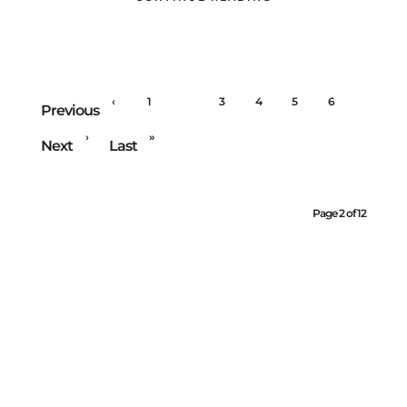
‹
1
2
3
4
5
6
Previous
›
»
Next
Last
Page 2 of 12